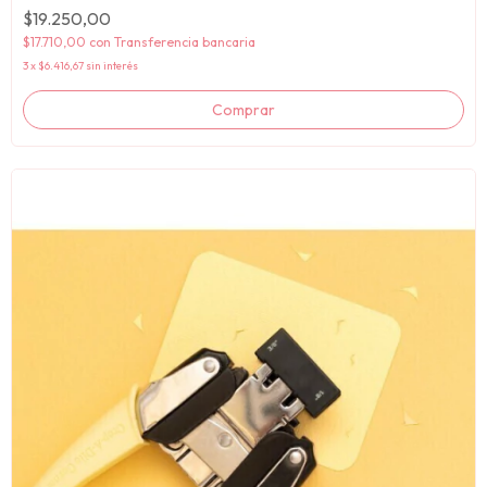
$19.250,00
$17.710,00
con
Transferencia bancaria
3
x
$6.416,67
sin interés