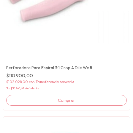
Perforadora Para Espiral 3:1 Crop A Dile We R
$110.900,00
$102.028,00
con
Transferencia bancaria
3
x
$36.966,67
sin interés