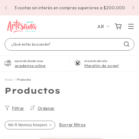
3 cuotas sin interés en compras superiores a $200.000
AR
aprende desde casa
el evento del año
academia online
Maratón de scrap!
Inicio
/
Productos
Productos
Filtrar
Ordenar
Borrar filtros
We R Memory Keepers