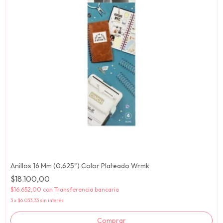
Anillos 16 Mm (0.625") Color Plateado Wrmk
$18.100,00
$16.652,00
con
Transferencia bancaria
3
x
$6.033,33
sin interés