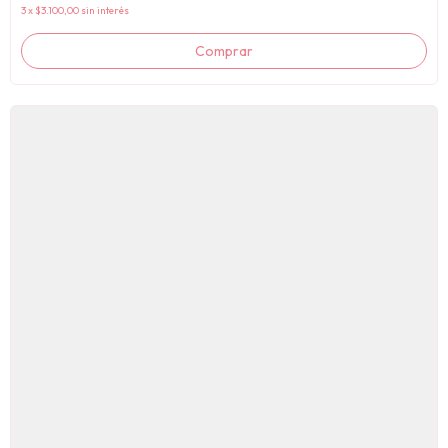
3
x
$3.100,00
sin interés