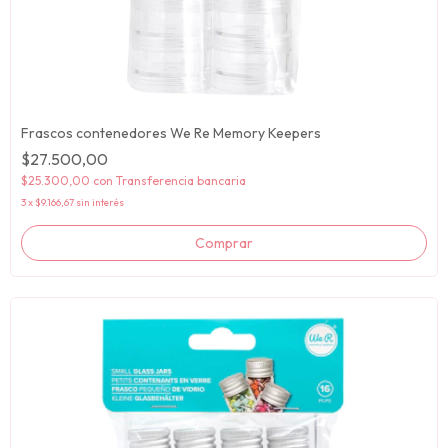
Frascos contenedores We Re Memory Keepers
$27.500,00
$25.300,00
con
Transferencia bancaria
3
x
$9.166,67
sin interés