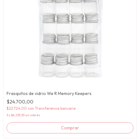
Frasquitos de vidrio We R Memory Keepers
$24.700,00
$22.724,00
con
Transferencia bancaria
3
x
$8.233,33
sin interés