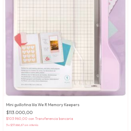
Mini guillotina lila We R Memory Keepers
$113.000,00
$103.960,00
con
Transferencia bancaria
3
x
$37.666,67
sin interés