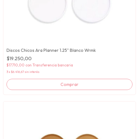
Discos Chicos Ara Planner 1.25" Blanco Wrmk
$19.250,00
$17.710,00
con
Transferencia bancaria
3
x
$6.416,67
sin interés