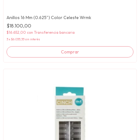
Anillos 16 Mm (0.625") Color Celeste Wrmk
$18.100,00
$16.652,00
con
Transferencia bancaria
3
x
$6.033,33
sin interés