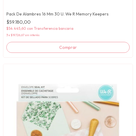
Pack De Alambres 16 Mm 30 U. We R Memory Keepers
$59.180,00
$54.445,60
con
Transferencia bancaria
3
x
$19.726,67
sin interés