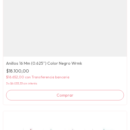
Anillos 16 Mm (0.625") Color Negro Wrmk
$18.100,00
$16.652,00
con
Transferencia bancaria
3
x
$6.033,33
sin interés