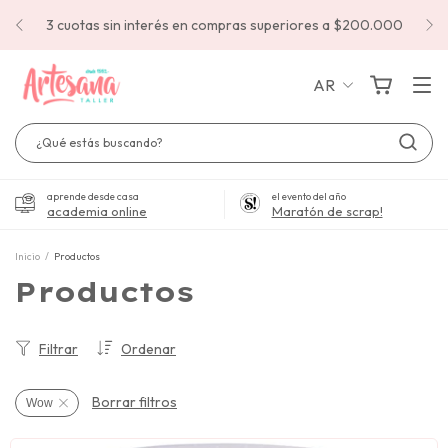
3 cuotas sin interés en compras superiores a $200.000
AR
aprende desde casa
el evento del año
academia online
Maratón de scrap!
Inicio
/
Productos
Productos
Filtrar
Ordenar
Borrar filtros
Wow