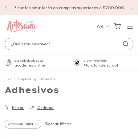
3 cuotas sin interés en compras superiores a $200.000
AR
aprende desde casa
el evento del año
academia online
Maratón de scrap!
Inicio
/
Scrapbooking
/
Adhesivos
Adhesivos
Filtrar
Ordenar
Borrar filtros
Artesana Taller