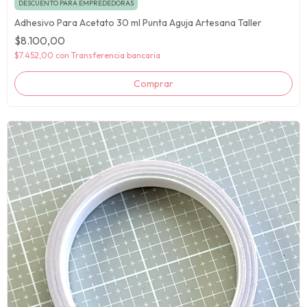
DESCUENTO PARA EMPREDEDORAS
Adhesivo Para Acetato 30 ml Punta Aguja Artesana Taller
$8.100,00
$7.452,00
con
Transferencia bancaria