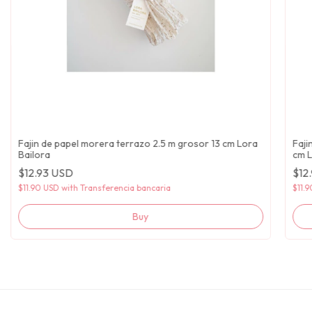
Fajin de papel morera terrazo 2.5 m grosor 13 cm Lora
Faji
Bailora
cm L
$12.93 USD
$12
$11.90 USD
with
Transferencia bancaria
$11.