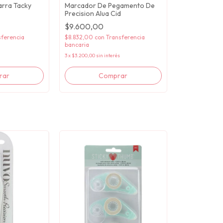
rra Tacky
Marcador De Pegamento De
Precision Alua Cid
$9.600,00
sferencia
$8.832,00
con
Transferencia
bancaria
3
x
$3.200,00
sin interés