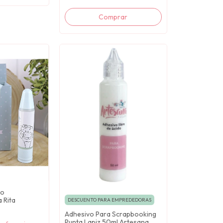
do
 Rita
DESCUENTO PARA EMPREDEDORAS
Adhesivo Para Scrapbooking
Punta Lapiz 50ml Artesana