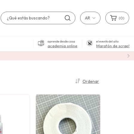
AR
(
0
)
aprende desde casa
el evento del año
academia online
Maratón de scrap!
Ordenar