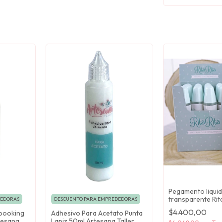
Pegamento liqui
transparente Rita
DESCUENTO PARA EMPREDEDORAS
DEDORAS
$4.400,00
Adhesivo Para Acetato Punta
booking
Lapiz 50ml Artesana Taller
tesana