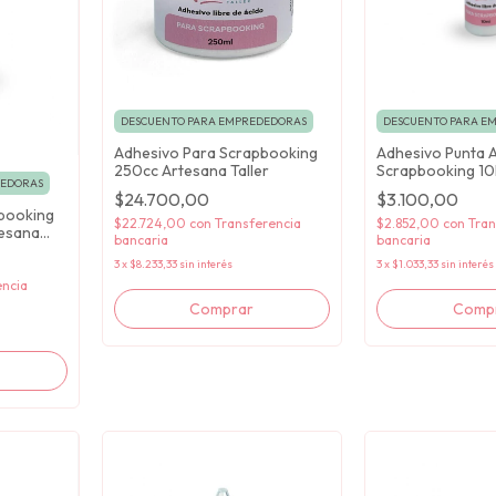
DESCUENTO PARA EMPREDEDORAS
DESCUENTO PARA E
Adhesivo Para Scrapbooking
Adhesivo Punta 
250cc Artesana Taller
Scrapbooking 10
DEDORAS
Taller
$24.700,00
$3.100,00
booking
$22.724,00
con
Transferencia
$2.852,00
con
Tran
tesana
bancaria
bancaria
3
x
$8.233,33
sin interés
3
x
$1.033,33
sin interés
encia