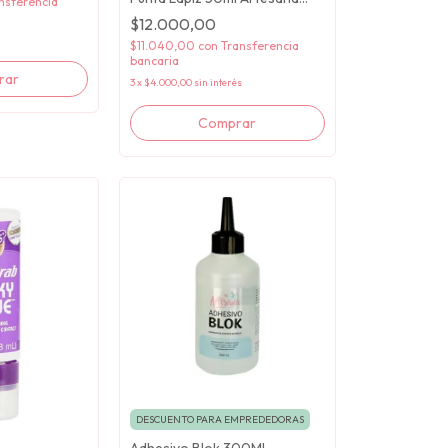
nsferencia
Taller
$12.000,00
$11.040,00
con
Transferencia
bancaria
3
x
$4.000,00
sin interés
DESCUENTO PARA EMPREDEDORAS
Adhesivo Blok 300Ml