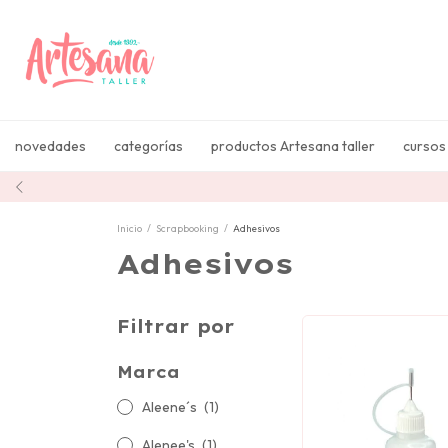
novedades
categorías
productos Artesana taller
cursos
Inicio
/
Scrapbooking
/
Adhesivos
Adhesivos
Filtrar por
Marca
Aleene´s
(1)
Alenee's
(1)