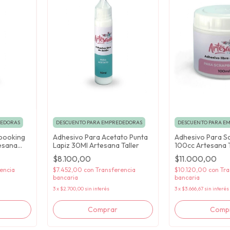
DEDORAS
DESCUENTO PARA EMPREDEDORAS
DESCUENTO PARA E
booking
Adhesivo Para Acetato Punta
Adhesivo Para S
tesana
Lapiz 30Ml Artesana Taller
100cc Artesana T
$8.100,00
$11.000,00
encia
$7.452,00
con
Transferencia
$10.120,00
con
Tra
bancaria
bancaria
3
x
$2.700,00
sin interés
3
x
$3.666,67
sin interés