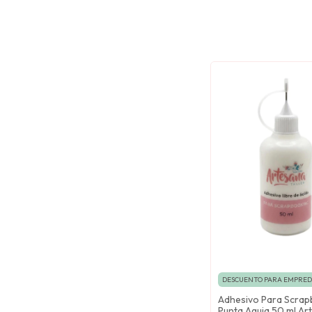
DESCUENTO PARA EMPRE
Adhesivo Para Scrap
Punta Aguja 50 ml Ar