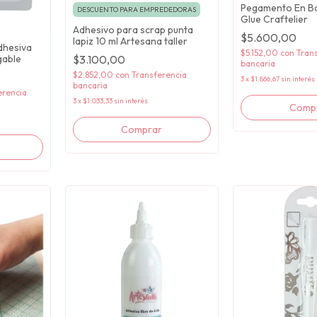
Pegamento En Ba
DESCUENTO PARA EMPREDEDORAS
Glue Craftelier
Adhesivo para scrap punta
$5.600,00
lapiz 10 ml Artesana taller
dhesiva
$5.152,00
con
Tran
$3.100,00
gable
bancaria
$2.852,00
con
Transferencia
3
x
$1.866,67
sin interés
bancaria
erencia
3
x
$1.033,33
sin interés