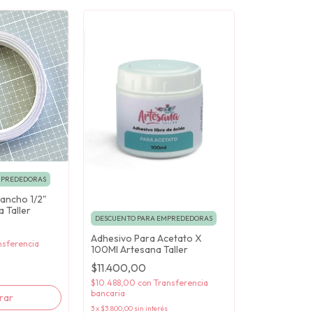
MPREDEDORAS
 ancho 1/2"
 Taller
DESCUENTO PARA EMPREDEDORAS
Adhesivo Para Acetato X
nsferencia
100Ml Artesana Taller
$11.400,00
$10.488,00
con
Transferencia
bancaria
3
x
$3.800,00
sin interés