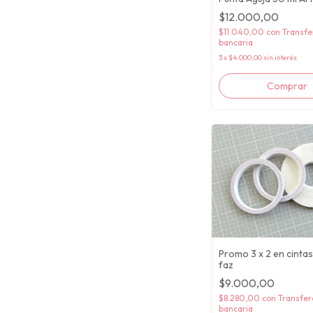
Taller
$12.000,00
$11.040,00
con
Transfe
bancaria
3
x
$4.000,00
sin interés
Promo 3 x 2 en cinta
faz
$9.000,00
$8.280,00
con
Transfer
bancaria