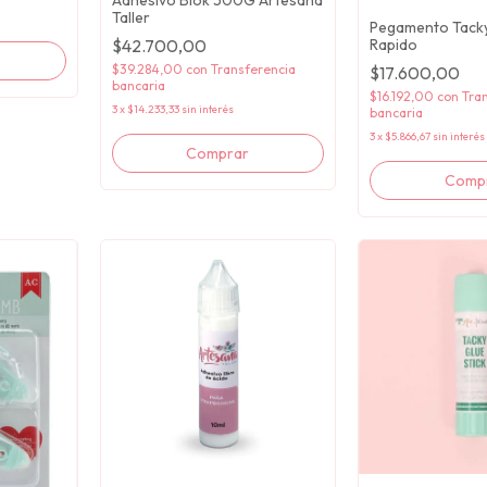
Taller
Pegamento Tacky
$42.700,00
Rapido
$39.284,00
con
Transferencia
$17.600,00
bancaria
$16.192,00
con
Tra
3
x
$14.233,33
sin interés
bancaria
3
x
$5.866,67
sin interés