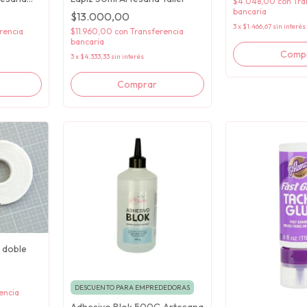
$4.048,00
con
Tra
bancaria
$13.000,00
3
x
$1.466,67
sin interés
$11.960,00
con
Transferencia
rencia
bancaria
3
x
$4.333,33
sin interés
s doble
DESCUENTO PARA EMPREDEDORAS
encia
Adhesivo Blok 500G Artesana