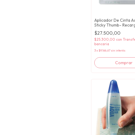
Aplicador De Cinta A
Sticky Thumb- Recar
$27.500,00
$25.300,00
con
Transf
bancaria
3
x
$9.166,67
sin interés