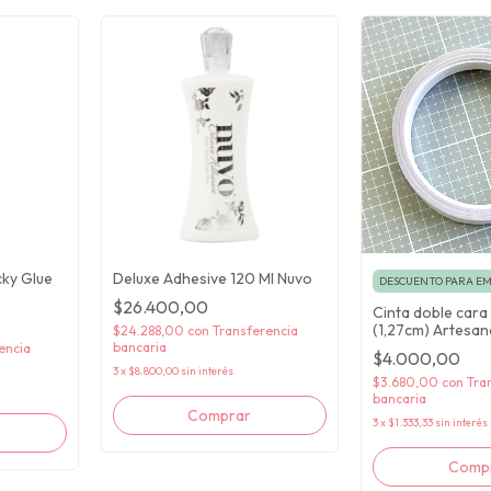
cky Glue
Deluxe Adhesive 120 Ml Nuvo
DESCUENTO PARA E
$26.400,00
Cinta doble cara
(1,27cm) Artesana
$24.288,00
con
Transferencia
bancaria
encia
$4.000,00
3
x
$8.800,00
sin interés
$3.680,00
con
Tra
bancaria
3
x
$1.333,33
sin interés