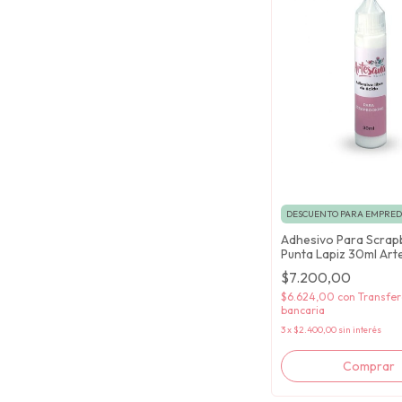
DESCUENTO PARA EMPRE
Adhesivo Para Scrap
Punta Lapiz 30ml Ar
Taller
$7.200,00
$6.624,00
con
Transfer
bancaria
3
x
$2.400,00
sin interés