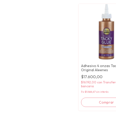
Adhesivo 4 onzas Ta
Original Aleenes
$17.600,00
$16.192,00
con
Transfer
bancaria
3
x
$5.866,67
sin interés