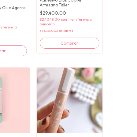
Artesana Taller
 Glue Agarre
$29.400,00
$27.048,00
con
Transferencia
bancaria
nsferencia
3
x
$9.800,00
sin interés