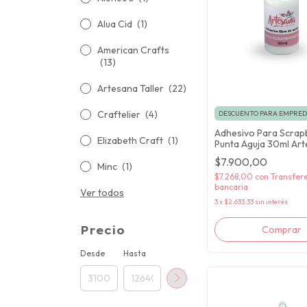
Alua Cid
(1)
American Crafts
(13)
Artesana Taller
(22)
Craftelier
(4)
DESCUENTO PARA EMPRE
Adhesivo Para Scrap
Elizabeth Craft
(1)
Punta Aguja 30ml Ar
Taller
$7.900,00
Minc
(1)
$7.268,00
con
Transfer
bancaria
Ver todos
3
x
$2.633,33
sin interés
Precio
Desde
Hasta