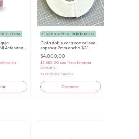
MPREDEDORAS
DESCUENTO PARA EMPREDEDORAS
Aguja
Cinta doble cara con relieve
Ml Artesana
espesor 2mm ancho 1/4"
(6,3mm) Artesana Taller
$4.000,00
sferencia
$3.680,00
con
Transferencia
bancaria
3
x
$1.333,33
sin interés