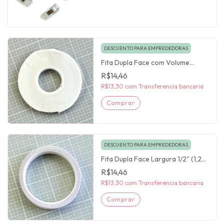
DESCUENTO PARA EMPREDEDORAS
Fita Dupla Face com Volume
Espessura 2 mm Largura 1/4" (6,3
R$14,46
mm) Artesana Taller
R$13,30
com
Transferencia bancaria
DESCUENTO PARA EMPREDEDORAS
Fita Dupla Face Largura 1/2" (1,27
cm) Artesana Taller
R$14,46
R$13,30
com
Transferencia bancaria