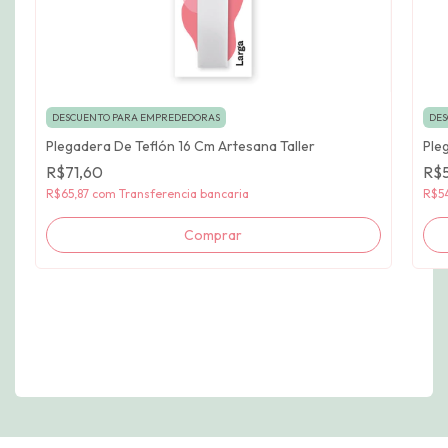
DESCUENTO PARA EMPREDEDORAS
DES
Plegadera De Teflón 16 Cm Artesana Taller
Ple
R$71,60
R$5
R$65,87
com
Transferencia bancaria
R$5