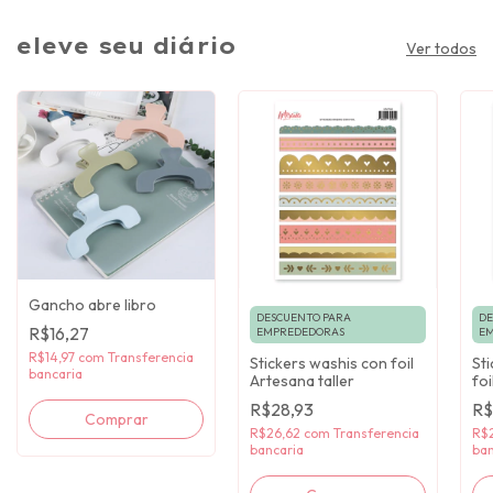
eleve seu diário
Ver todos
Gancho abre libro
DESCUENTO PARA
DE
R$16,27
EMPREDEDORAS
EM
R$14,97
com
Transferencia
Stickers washis con foil
Sti
bancaria
Artesana taller
foi
tal
R$28,93
R$
Comprar
R$26,62
com
Transferencia
R$
bancaria
ban