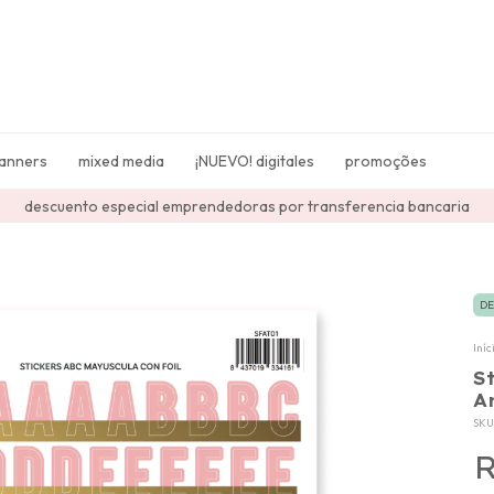
lanners
mixed media
¡NUEVO! digitales
promoções
descuento especial emprendedoras por transferencia bancaria
DE
Iníc
S
A
SKU
R