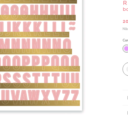
R
b
2
Nã
Co