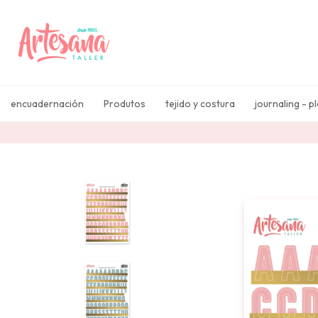
encuadernación
Produtos
tejido y costura
journaling - p