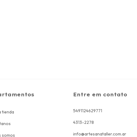
artamentos
Entre em contato
5491124629771
 tienda
4313-2278
tanos
info@artesanataller.com.ar
s somos