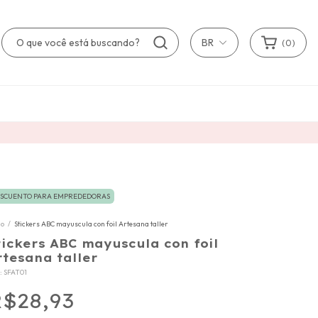
BR
(
0
)
SCUENTO PARA EMPREDEDORAS
io
/
Stickers ABC mayuscula con foil Artesana taller
tickers ABC mayuscula con foil
rtesana taller
:
SFAT01
$28,93