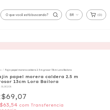
BR
(
0
)
io
/
Fajin papel morera caldera 2.5 m grosor 13cm Lora Bailora
ajin papel morera caldera 2.5 m
rosor 13cm Lora Bailora
:
BLB0208
$69,07
$63,54
com
Transferencia