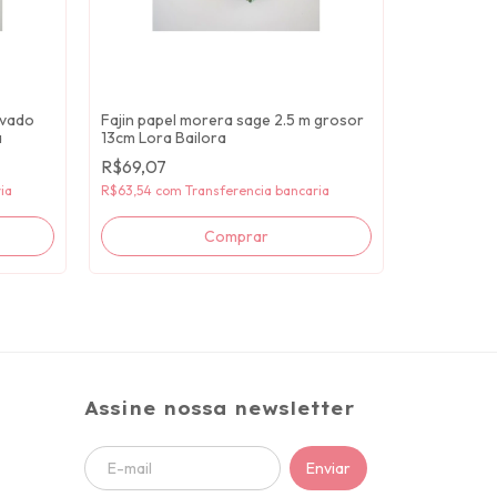
lvado
Fajin papel morera sage 2.5 m grosor
a
13cm Lora Bailora
Fajin de p
R$69,07
grosor 13 
ia
R$63,54
com
Transferencia bancaria
R$69,07
R$63,54
co
Assine nossa newsletter