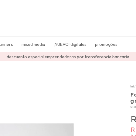
lanners
mixed media
¡NUEVO! digitales
promoções
descuento especial emprendedoras por transferencia bancaria
Iníc
F
g
SKU
R
R