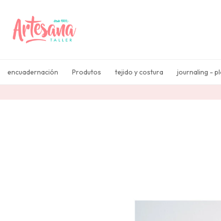
encuadernación
Produtos
tejido y costura
journaling - p