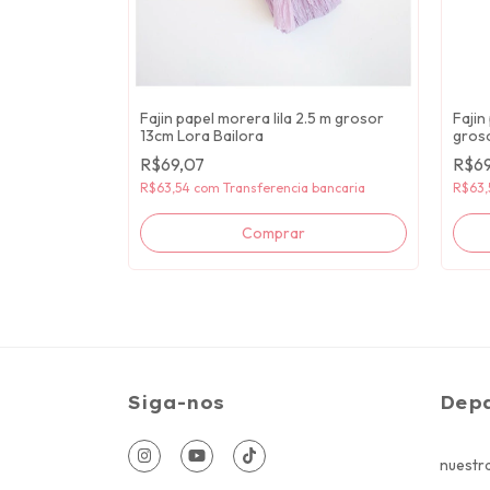
lmon 2.5 m
Fajin papel morera lila 2.5 m grosor
Fajin
a
13cm Lora Bailora
groso
R$69,07
R$69
 bancaria
R$63,54
com
Transferencia bancaria
R$63
Siga-nos
Dep
nuestra