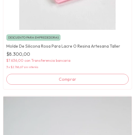
DESCUENTO PARA EMPREDEDORAS
Molde De Silicona Rosa Para Lacre O Resina Artesana Taller
$8.300,00
$7.636,00
con
Transferencia bancaria
3
x
$2.766,67
sin interés