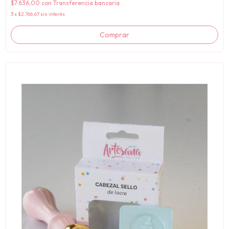
$7.636,00
con
Transferencia bancaria
3
x
$2.766,67
sin interés