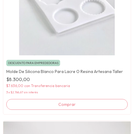
DESCUENTO PARA EMPREDEDORAS
Molde De Silicona Blanco Para Lacre O Resina Artesana Taller
$8.300,00
$7.636,00
con
Transferencia bancaria
3
x
$2.766,67
sin interés