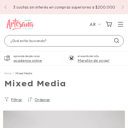
3 cuotas sin interés en compras superiores a $200.000
AR
aprende desde casa
el evento del año
academia online
Maratón de scrap!
Inicio
/
Mixed Media
Mixed Media
Filtrar
Ordenar