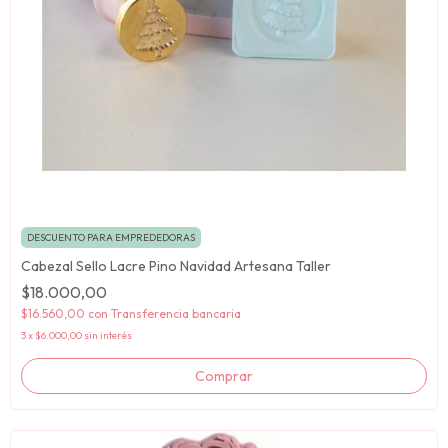
DESCUENTO PARA EMPREDEDORAS
Cabezal Sello Lacre Pino Navidad Artesana Taller
$18.000,00
$16.560,00
con
Transferencia bancaria
3
x
$6.000,00
sin interés