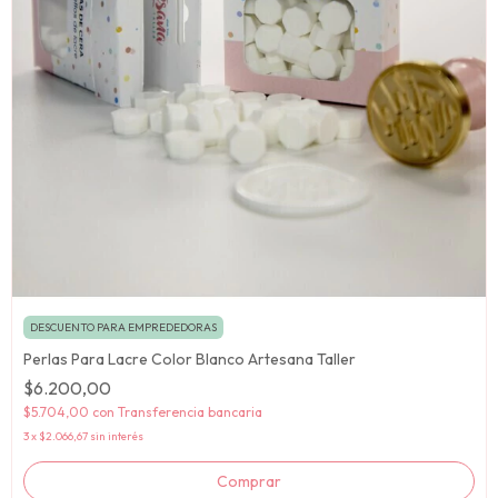
DESCUENTO PARA EMPREDEDORAS
Perlas Para Lacre Color Blanco Artesana Taller
$6.200,00
$5.704,00
con
Transferencia bancaria
3
x
$2.066,67
sin interés