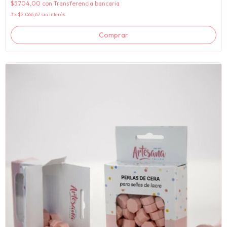
$5.704,00
con
Transferencia bancaria
3
x
$2.066,67
sin interés