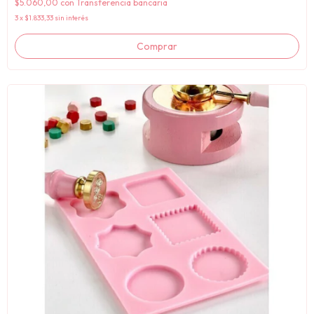
$5.060,00
con
Transferencia bancaria
3
x
$1.833,33
sin interés