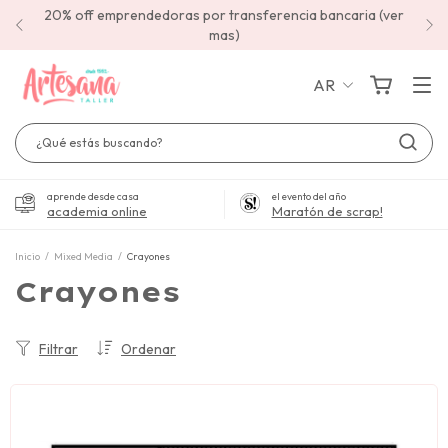
20% off emprendedoras por transferencia bancaria (ver
mas)
AR
aprende desde casa
el evento del año
academia online
Maratón de scrap!
Inicio
/
Mixed Media
/
Crayones
Crayones
Filtrar
Ordenar