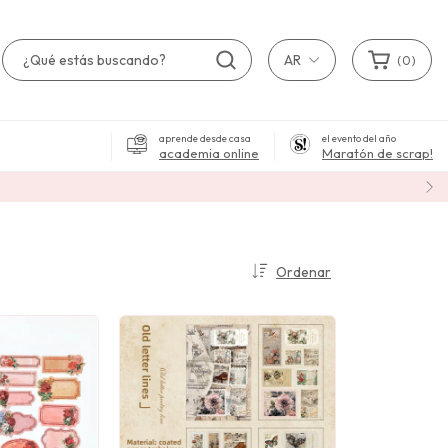
AR
(
0
)
aprende desde casa
el evento del año
academia online
Maratón de scrap!
Ordenar