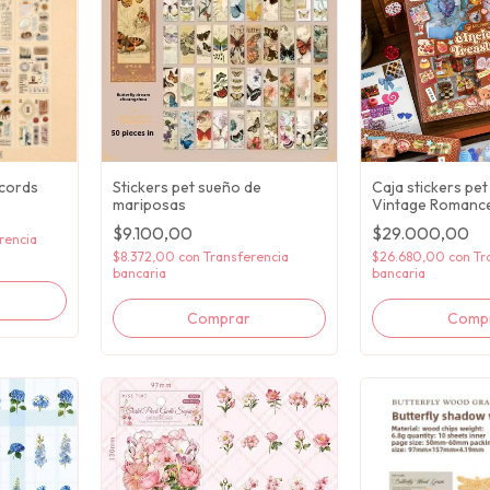
ecords
Stickers pet sueño de
Caja stickers pe
mariposas
Vintage Romanc
$9.100,00
$29.000,00
rencia
$8.372,00
con
Transferencia
$26.680,00
con
Tr
bancaria
bancaria