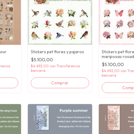
Stickers pet flores y pajaros
Stickers pet flore
Hour
mariposas rosa
$5.100,00
$5.100,00
$4.692,00
con
Transferencia
rencia
bancaria
$4.692,00
con
Tra
bancaria