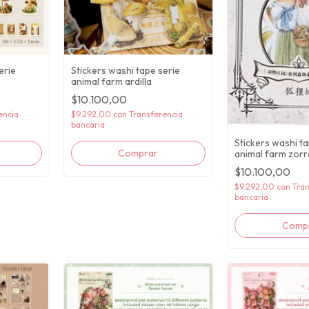
erie
Stickers washi tape serie
animal farm ardilla
$10.100,00
encia
$9.292,00
con
Transferencia
bancaria
Stickers washi ta
animal farm zor
$10.100,00
$9.292,00
con
Tran
bancaria