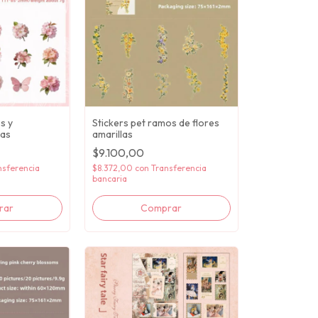
s y
Stickers pet ramos de flores
das
amarillas
$9.100,00
nsferencia
$8.372,00
con
Transferencia
bancaria