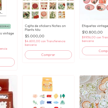
Cajita de stickers Notes on
Etiquetas vintage 
DEDORAS
Plants 46u
$10.800,00
es vintage
$5.000,00
$9.936,00
con
Tran
bancaria
$4.600,00
con
Transferencia
bancaria
encia