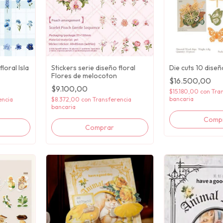
loral Isla
Stickers serie diseño floral
Die cuts 10 dise
Flores de melocoton
$16.500,00
$9.100,00
$15.180,00
con
Tra
bancaria
encia
$8.372,00
con
Transferencia
bancaria