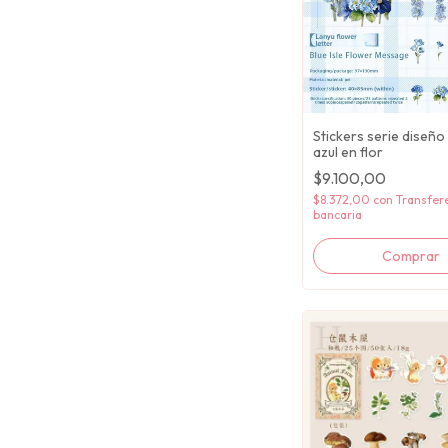
Stickers serie diseño f
azul en flor
$9.100,00
$8.372,00
con
Transfer
bancaria