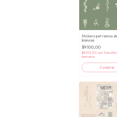
Stickers pet ramos de
blancas
$9.100,00
$8.372,00
con
Transfer
bancaria