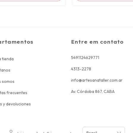
artamentos
Entre em contato
5491124629771
 tienda
4313-2278
tanos
info@artesanataller.com.ar
s somos
Av. Córdoba 867, CABA
tas frecuentes
s y devoluciones