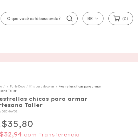
BR
(
0
)
io
/
/
Party Deco
/
Kits para decorar
/
4 estrellas chicas para armar
esana Taller
 estrellas chicas para armar
rtesana Taller
:
DECNAV02
$35,80
$32,94
com
Transferencia