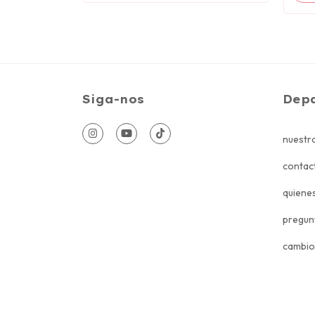
Siga-nos
Dep
nuestra
contac
quiene
pregun
cambio