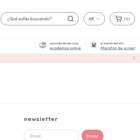
AR
(
0
)
aprende desde casa
el evento del año
academia online
Maratón de scrap!
newsletter