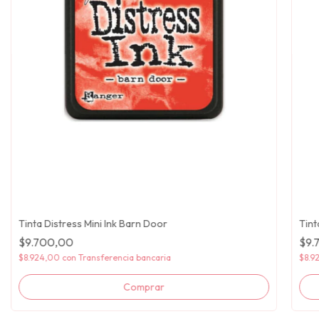
Tinta Distress Mini Ink Barn Door
Tint
$9.700,00
$9.
$8.924,00
con
Transferencia bancaria
$8.9