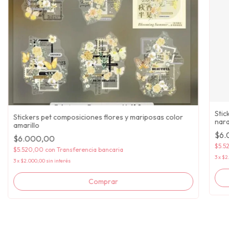
Stic
Stickers pet composiciones flores y mariposas color
nara
amarillo
$6.
$6.000,00
$5.5
$5.520,00
con
Transferencia bancaria
3
x
$2
3
x
$2.000,00
sin interés