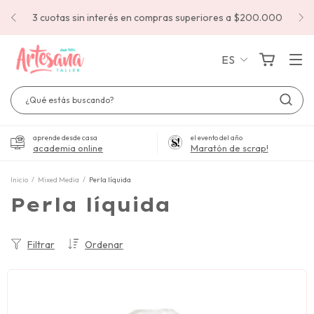
3 cuotas sin interés en compras superiores a $200.000
ES
aprende desde casa
el evento del año
academia online
Maratón de scrap!
Inicio
/
Mixed Media
/
Perla líquida
Perla líquida
Filtrar
Ordenar