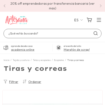
20% off emprendedoras por transferencia bancaria (ver
mas)
ES
aprende desde casa
el evento del año
academia online
Maratón de scrap!
Inicio
/
Tejido y costura
/
Telas y ecopieles
/
Ecopieles
/
Tiras y correas
Tiras y correas
Filtrar
Ordenar