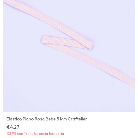
Elastico Plano Rosa Bebe 5 Mm Craftelier
€4,27
€3,93
con
Transferencia bancaria