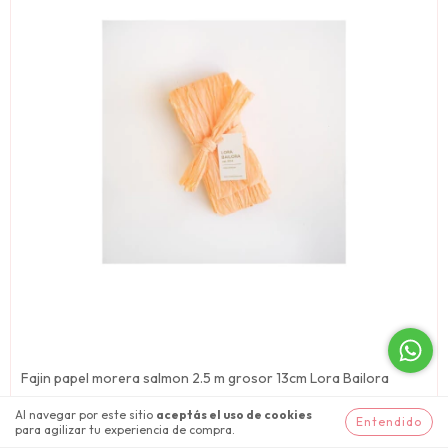
Fajin papel morera salmon 2.5 m grosor 13cm Lora Bailora
€11,02
Al navegar por este sitio
aceptás el uso de cookies
Entendido
€10,14
con
Transferencia bancaria
para agilizar tu experiencia de compra.