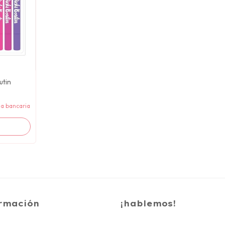
utin
ia bancaria
rmación
¡hablemos!