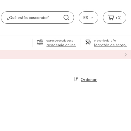
ES
(
0
)
aprende desde casa
el evento del año
academia online
Maratón de scrap!
Ordenar