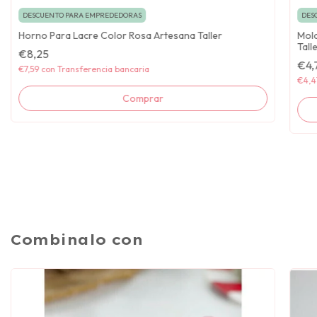
DESCUENTO PARA EMPREDEDORAS
DES
Horno Para Lacre Color Rosa Artesana Taller
Mold
Tall
€8,25
€4,
€7,59
con
Transferencia bancaria
€4,4
Combinalo con