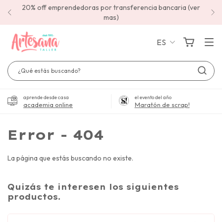
20% off emprendedoras por transferencia bancaria (ver
mas)
ES
aprende desde casa
el evento del año
academia online
Maratón de scrap!
Error - 404
La página que estás buscando no existe.
Quizás te interesen los siguientes
productos.