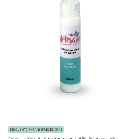
DESCUENTO PARA EMPREDEDORAS
Adhesivo Para Acetato Punta Lapiz 30Ml Artesana Taller