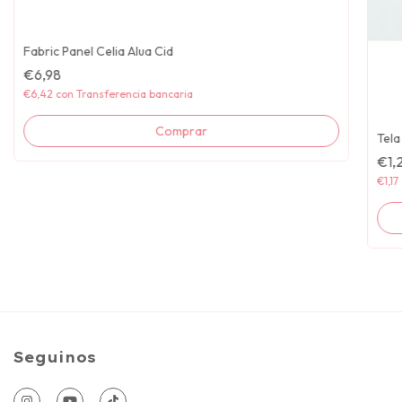
Fabric Panel Celia Alua Cid
€6,98
€6,42
con
Transferencia bancaria
Tela
€1,
€1,17
Seguinos