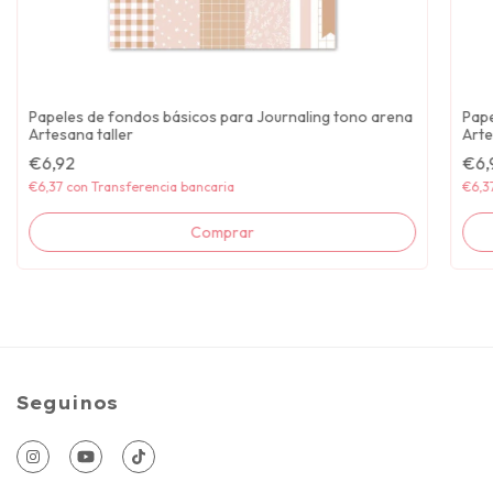
Papeles de fondos básicos para Journaling tono arena
Pape
Artesana taller
Arte
€6,92
€6,
€6,37
con
Transferencia bancaria
€6,3
Seguinos